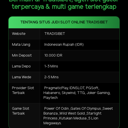
terpercaya & multi game terlengkap
TENTANG SITUS JUDI SLOT ONLINE TRADISIBET
Website
TRADISIBET
Mata Uang
Indonesian Rupiah (IDR)
Min Deposit
10.000 IDR
Lama Depo
1-3 Mins
Lama Wede
2-5 Mins
Provider Slot
PragmaticPlay, IDNSLOT, PGSoft,
Terbaik
Habanero, Skywind, TTG, Joker Gaming,
Playtech
Game Slot
Power Of Odin ,Gates Of Olympus ,Sweet
Terbaik
Bonanza ,Wild West Gold ,Starlight
Princess ,Kutukan Medusa ,5 Lion
Megaways.