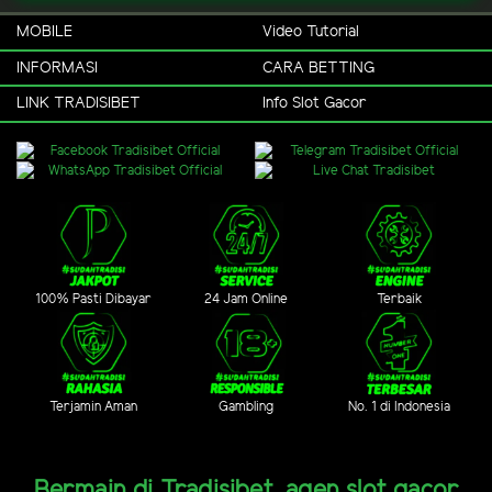
MOBILE
Video Tutorial
INFORMASI
CARA BETTING
LINK TRADISIBET
Info Slot Gacor
100% Pasti Dibayar
24 Jam Online
Terbaik
Terjamin Aman
Gambling
No. 1 di Indonesia
Bermain di Tradisibet, agen slot gacor