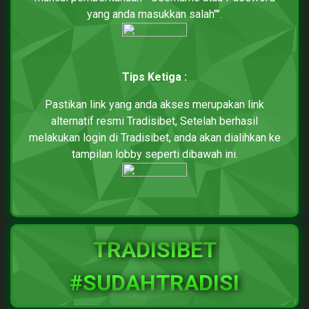
yang anda masukkan salah"".
Tips Ketiga :
Pastikan link yang anda akses merupakan link
alternatif resmi Tradisibet, Setelah berhasil
melakukan login di Tradisibet, anda akan dialihkan ke
tampilan lobby seperti dibawah ini.
TRADISIBET
#SUDAHTRADISI