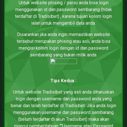
Untuk website phising / palsu anda bisa login
menggunakan id dan password sembarang (tidak
terdaftar di Tradisibet) , karena tujuan kolom login
ialah untuk mengambil data anda.
Disarankan jika anda ingin memastikan website
tersebut merupakan phising atau asli, anda bisa
mengisi kolom login dengan id dan password
sembarang yang bukan milik anda.
Tips Kedua :
Untuk website Tradisibet yang asli anda diharuskan
login dengan username dan password anda yang
benar dan telah terdaftar di Tradisibet. Jika anda login
menggunakan username dan password sembarang
(belum terdaftar di akun Tradisibet) maka akan
muncul pemberitahuan ""Username atau Password