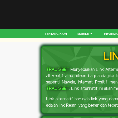
TENTANG KAMI
MOBILE
INFORMA
LI
TRADISIBET
Menyediakan Link Alternati
alternatif atau pilihan bagi anda jika
seperti Nawala, Internet Positif m
TRADISIBET
. Link alternatif ini aka
Link alternatif haruslah link yang da
adalah link Resmi yang benar dan tepat