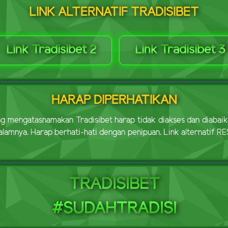
LINK ALTERNATIF TRADISIBET
Link Tradisibet 2
Link Tradisibet 3
HARAP DIPERHATIKAN
yang mengatasnamakan Tradisibet harap tidak diakses dan diabai
alamnya. Harap berhati-hati dengan penipuan. Link alternatif R
TRADISIBET
#SUDAHTRADISI